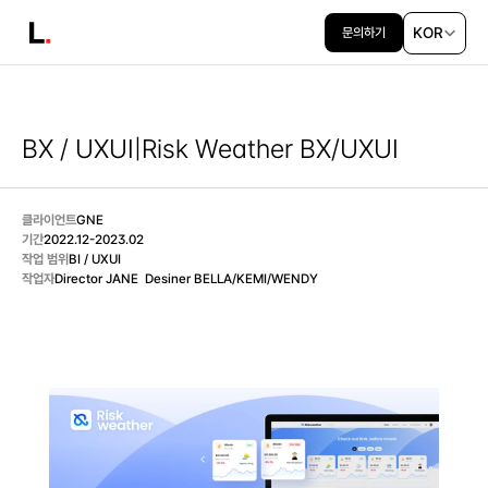
Select Langu
KOR
문의하기
BX / UXUI
|
Risk Weather BX/UXUI 
클라이언트
GNE
기간
2022.12-2023.02
작업 범위
BI / UXUI
작업자
Director JANE  Desiner BELLA/KEMI/WENDY