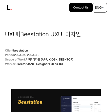
Select Langu
ENG
Contact Us
UXUI
|
Beestation UXUI 디자인
Client
beestation
Period
2023.07.-2023.08.
Scope of Work
기획/ 디자인 (APP, KIOSK, DESKTOP)
Worker
Director JANE  Designer LOE/CHOI